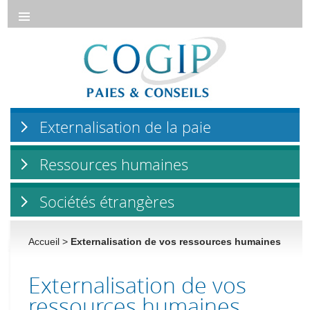
ALLER AU CONTENU PRINCIPAL
COGIP
Externalisation de la paie
Ressources humaines
Sociétés étrangères
Accueil
>
Externalisation de vos ressources humaines
Externalisation de vos
ressources humaines