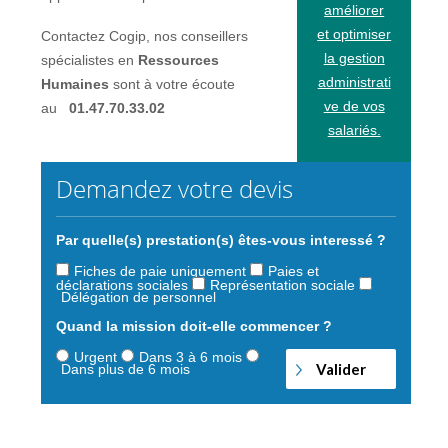
améliorer
et optimiser
Contactez Cogip, nos conseillers
la gestion
spécialistes en
Ressources
administrati
Humaines
sont à votre écoute
ve de vos
au
01.47.70.33.02
salariés.
Demandez votre devis
Par quelle(s) prestation(s) êtes-vous interessé ?
Fiches de paie uniquement
Paies et
déclarations sociales
Représentation sociale
Délégation de personnel
Quand la mission doit-elle commencer ?
Urgent
Dans 3 à 6 mois
Dans plus de 6 mois